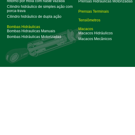
retorno por mola com haste vazada
Prensas Hidráulicas Motorizadas
Cilindro hidráulico de simples ação com
porca-trava
Prensas Terminais
Cilindro hidráulico de dupla ação
Tensiômetros
Bombas Hidráulicas
Macacos
Bombas Hidraulicas Manuais
Macacos Hidráulicos
Bombas Hidráulicas Motorizadas
Macacos Mecânicos