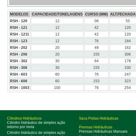
MODELOS
CAPACIDADE/TONELAGENS
CURSO (MM)
ALT.FECHADA
RSH - 120
12
08
55
RSH - 121
12
42
120
RSH - 1211
12
42
120
RSH - 123
12
76
184
RSH - 202
20
49
162
RSH - 206
20
155
306
RSH - 302
30
64
178
RSH - 306
30
155
330
RSH - 603
60
76
247
RSH - 606
60
153
323
RSH - 1003
100
76
254
Cilindros Hidráulicos
Saca Polias Hidráulicas
Cilindro hidráulico de simples ação
retorno por mola
Prensas Hidráulicas
Prensas Hidráulicas Manuais
Cilindro hidráulico de simples ação